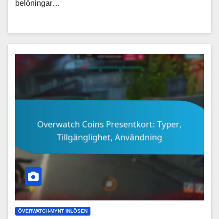
belöningar…
ÖVERWATCH-MYNT INLÖSEN