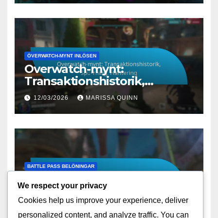
ÖVERWATCH-MYNT INLÖSEN
Overwatch-mynt:
Transaktionshistorik,
Spårning, Hantering
12/03/2026
MARISSA QUINN
BATTLE PASS BELÖNINGAR
Battle Pass Belöningar:
We respect your privacy
Nivåer, Utmaningar,
Cookies help us improve your experience, deliver
Låsningar
10/03/2026
MARISSA QUINN
personalized content, and analyze traffic. You can