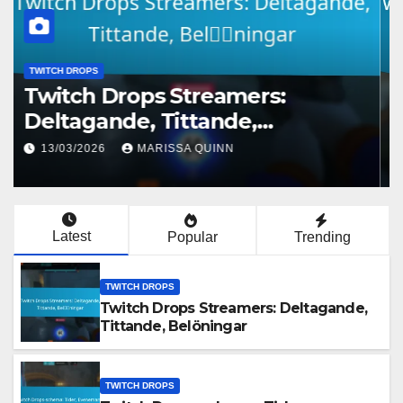
TWITCH DROPS
Twitch Drops Streamers:
Deltagande, Tittande,
Belöningar
13/03/2026
MARISSA QUINN
Latest
Popular
Trending
TWITCH DROPS
Twitch Drops Streamers: Deltagande,
Tittande, Belöningar
TWITCH DROPS