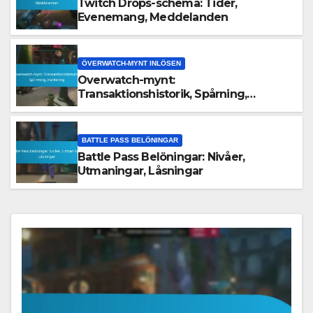
Twitch Drops-schema: Tider,
Evenemang, Meddelanden
ÖVERWATCH-MYNT INLÖSEN
Overwatch-mynt:
Transaktionshistorik, Spårning,
Hantering
BATTLE PASS BELÖNINGAR
Battle Pass Belöningar: Nivåer,
Utmaningar, Låsningar