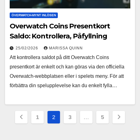
ÖVERWATCH-MYNT INLÖSEN
Overwatch Coins Presentkort
Saldo: Kontrollera, Påfyllning
25/02/2026
MARISSA QUINN
Att kontrollera saldot på ditt Overwatch Coins
presentkort är enkelt och kan göras via den officiella
Overwatch-webbplatsen eller i spelets meny. För att
förbättra din spelupplevelse kan du enkelt fylla…
Posts
1
2
3
…
5
pagination