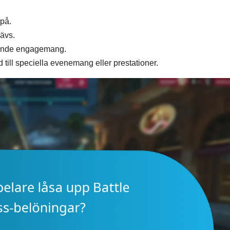
 på.
rävs.
ydande engagemang.
 till speciella evenemang eller prestationer.