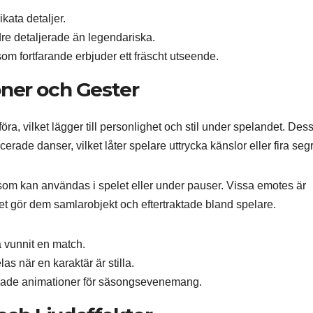
kata detaljer.
dre detaljerade än legendariska.
om fortfarande erbjuder ett fräscht utseende.
ner och Gester
a, vilket lägger till personlighet och stil under spelandet. Des
cerade danser, vilket låter spelare uttrycka känslor eller fira segr
om kan användas i spelet eller under pauser. Vissa emotes är
ket gör dem samlarobjekt och eftertraktade bland spelare.
 vunnit en match.
s när en karaktär är stilla.
ade animationer för säsongsevenemang.