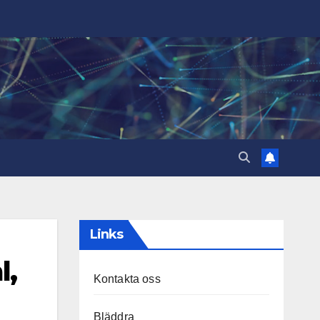
Links
l,
Kontakta oss
Bläddra