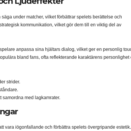
 och Ljudeffekter
 säga under matcher, vilket förbättrar spelets berättelse och
strategisk kommunikation, vilket gör dem till en viktig del av
spelare anpassa sina hjältars dialog, vilket ger en personlig touch
populära bland fans, ofta reflekterande karaktärens personlighet 
er strider.
ståndare.
att samordna med lagkamrater.
ingar
att vara iögonfallande och förbättra spelets övergripande estetik.