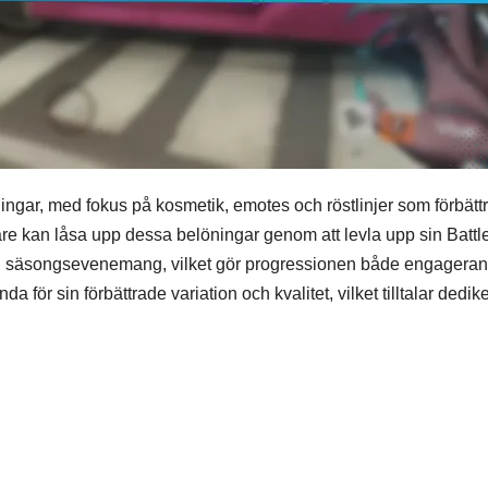
ingar, med fokus på kosmetik, emotes och röstlinjer som förbättr
lare kan låsa upp dessa belöningar genom att levla upp sin Battl
 i säsongsevenemang, vilket gör progressionen både engagera
ör sin förbättrade variation och kvalitet, vilket tilltalar dedik