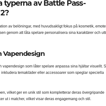
a typerna av Battle Pass-
 2?
ation av belöningar, med huvudsakligt fokus på kosmetik, emot
lsen genom att låta spelare personalisera sina karaktärer och ut
ch Vapendesign
h vapendesign som låter spelare anpassa sina hjältar visuellt. 
 inkludera temakläder eller accessoarer som speglar speciella
n, vilket ger en unik stil som kompletterar deras övergripande
ker ut i matcher, vilket visar deras engagemang och stil.