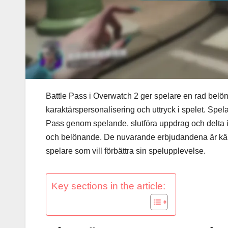
Battle Pass i Overwatch 2 ger spelare en rad belön
karaktärspersonalisering och uttryck i spelet. Spe
Pass genom spelande, slutföra uppdrag och delta
och belönande. De nuvarande erbjudandena är kända f
spelare som vill förbättra sin spelupplevelse.
Key sections in the article: