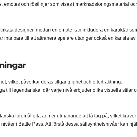
ns, emotes och röstlinjer som visas i marknadsföringsmaterial oc
h intrikata designer, medan en emote kan inkludera en karaktär so
 inte bara till att attrahera spelare utan ger också en känsla av
öningar
et, vilket påverkar deras tillgänglighet och eftertraktning.
a till legendariska, där varje nivå erbjuder olika visuella stilar 
riska föremål ofta är mer utmanande att få tag på, vilket kräver 
 nivåer i Battle Pass. Att förstå dessa sällsynthetsnivåer kan hjä