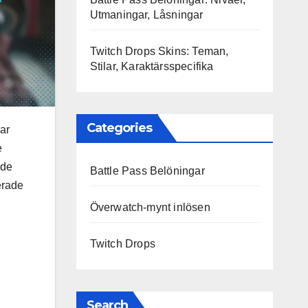
Utmaningar, Låsningar
Twitch Drops Skins: Teman,
Stilar, Karaktärsspecifika
Categories
ar
e
nde
Battle Pass Belöningar
erade
Överwatch-mynt inlösen
Twitch Drops
Search