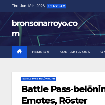
Skip
Thu. Jun 18th, 2026
1:14:29 AM
to
content
bronsonarroyo.co
m
HEMSIDA
KONTAKTA OSS
O
BATTLE PASS BELÖNINGAR
Battle Pass-belöni
Emotes, Röster