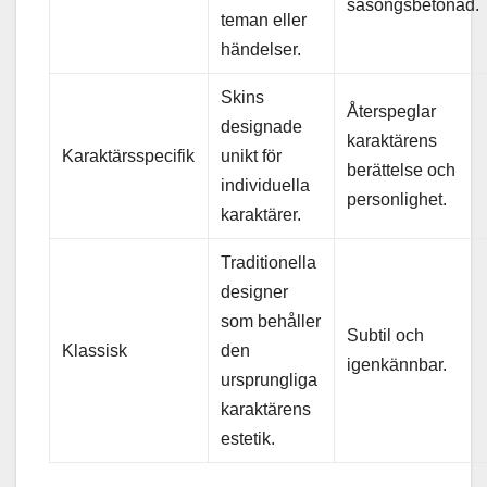
säsongsbetonad.
teman eller
händelser.
Skins
Återspeglar
designade
karaktärens
Karaktärsspecifik
unikt för
berättelse och
individuella
personlighet.
karaktärer.
Traditionella
designer
som behåller
Subtil och
Klassisk
den
igenkännbar.
ursprungliga
karaktärens
estetik.