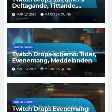
Deltagande, Tittande,
Belöningar
MAR 13, 2026
MARISSA QUINN
TWITCH DROPS
Twitch Drops-schema: Tider,
Evenemang, Meddelanden
MAR 13, 2026
MARISSA QUINN
TWITCH DROPS
Twitch Drops Evenemang: