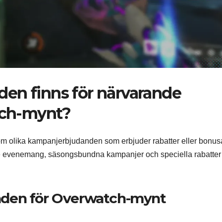
en finns för närvarande
atch-mynt?
 olika kampanjerbjudanden som erbjuder rabatter eller bonusa
de evenemang, säsongsbundna kampanjer och speciella rabatte
nden för Overwatch-mynt