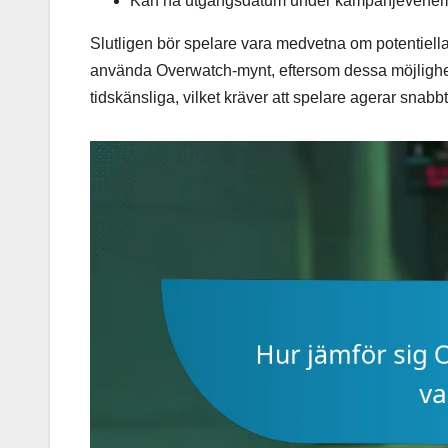
Kan ha utgångsdatum under kampanjevene
Slutligen bör spelare vara medvetna om potentiell
använda Overwatch-mynt, eftersom dessa möjlighe
tidskänsliga, vilket kräver att spelare agerar snabbt