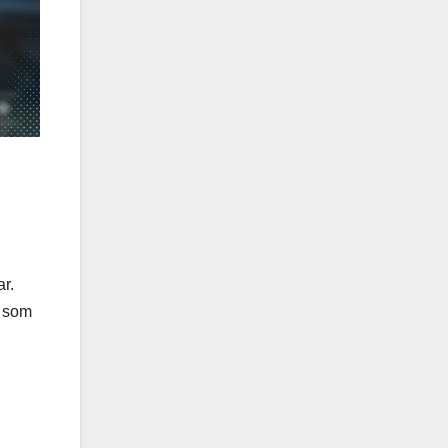
r.
r som