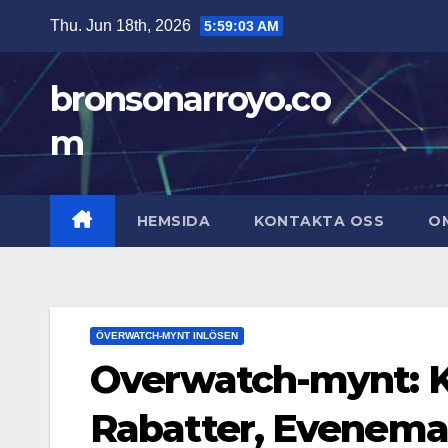
Skip
Thu. Jun 18th, 2026
5:59:04 AM
to
content
bronsonarroyo.co
m
HEMSIDA
KONTAKTA OSS
O
ÖVERWATCH-MYNT INLÖSEN
Overwatch-mynt: 
Rabatter, Evenem