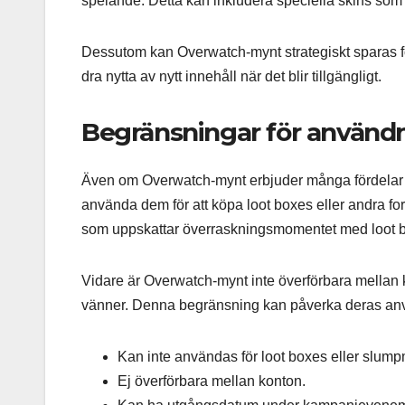
spelande. Detta kan inkludera speciella skins so
Dessutom kan Overwatch-mynt strategiskt sparas fö
dra nytta av nytt innehåll när det blir tillgängligt.
Begränsningar för använd
Även om Overwatch-mynt erbjuder många fördelar f
använda dem för att köpa loot boxes eller andra f
som uppskattar överraskningsmomentet med loot 
Vidare är Overwatch-mynt inte överförbara mellan k
vänner. Denna begränsning kan påverka deras anvä
Kan inte användas för loot boxes eller slum
Ej överförbara mellan konton.