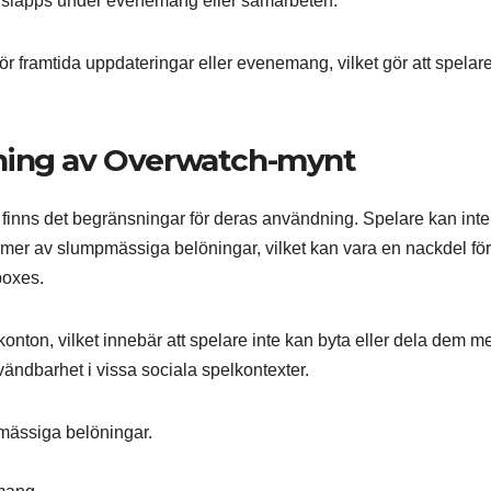
m släpps under evenemang eller samarbeten.
r framtida uppdateringar eller evenemang, vilket gör att spelar
ning av Overwatch-mynt
inns det begränsningar för deras användning. Spelare kan inte
ormer av slumpmässiga belöningar, vilket kan vara en nackdel fö
boxes.
onton, vilket innebär att spelare inte kan byta eller dela dem m
ndbarhet i vissa sociala spelkontexter.
pmässiga belöningar.