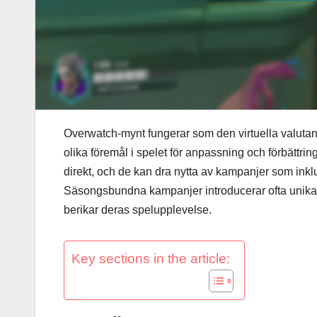
Overwatch-mynt fungerar som den virtuella valutan 
olika föremål i spelet för anpassning och förbättr
direkt, och de kan dra nytta av kampanjer som in
Säsongsbundna kampanjer introducerar ofta unika ut
berikar deras spelupplevelse.
Key sections in the article: