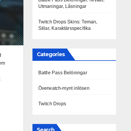
Utmaningar, Låsningar
Twitch Drops Skins: Teman,
Stilar, Karaktärsspecifika
Categories
d
dem
Battle Pass Belöningar
t
Överwatch-mynt inlösen
Twitch Drops
Search