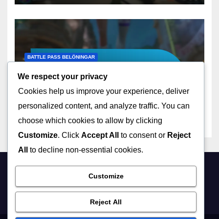
BATTLE PASS BELÖNINGAR
Battle Pass Belöningar:
We respect your privacy
Nivåer, Utmaningar,
Cookies help us improve your experience, deliver
Låsningar
10/03/2026
MARISSA QUINN
personalized content, and analyze traffic. You can
choose which cookies to allow by clicking
Customize
. Click
Accept All
to consent or
Reject
All
to decline non-essential cookies.
bronsonarroyo.com
Customize
Reject All