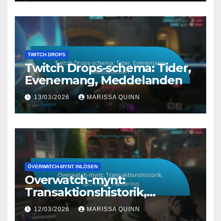
TWITCH DROPS
Twitch Drops-schema: Tider,
Evenemang, Meddelanden
13/03/2026
MARISSA QUINN
ÖVERWATCH-MYNT INLÖSEN
Overwatch-mynt:
Transaktionshistorik,
Spårning, Hantering
12/03/2026
MARISSA QUINN