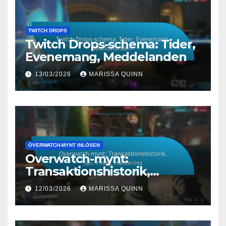
TWITCH DROPS
Twitch Drops-schema: Tider,
Evenemang, Meddelanden
13/03/2026
MARISSA QUINN
ÖVERWATCH-MYNT INLÖSEN
Overwatch-mynt:
Transaktionshistorik,
Spårning, Hantering
12/03/2026
MARISSA QUINN