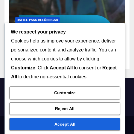
BATTLE PASS BELÖNINGAR
Battle Pass Belöningar:
We respect your privacy
Nivåer, Utmaningar,
Cookies help us improve your experience, deliver
Låsningar
10/03/2026
MARISSA QUINN
personalized content, and analyze traffic. You can
choose which cookies to allow by clicking
Customize
. Click
Accept All
to consent or
Reject
All
to decline non-essential cookies.
bronsonarroyo.com
Customize
Reject All
Accept All
Villkor
Dataskyddspolicy
Cookieinställningar
Om oss
Kontakta oss