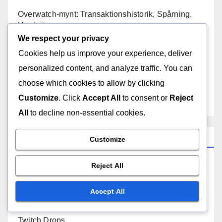
Overwatch-mynt: Transaktionshistorik, Spårning,
Hantering
We respect your privacy
Battle Pass Belöningar: Nivåer, Utmaningar,
Cookies help us improve your experience, deliver
Låsningar
personalized content, and analyze traffic. You can
choose which cookies to allow by clicking
Twitch Drops Skins: Teman, Stilar,
Customize
. Click
Accept All
to consent or
Reject
Karaktärsspecifika
All
to decline non-essential cookies.
Categories
Customize
Reject All
Battle Pass Belöningar
Accept All
Överwatch-mynt inlösen
Twitch Drops