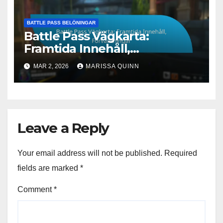
BATTLE PASS BELÖNINGAR
Battle Pass Vägkarta:
Framtida Innehåll,
Förväntningar
MAR 2, 2026
MARISSA QUINN
Leave a Reply
Your email address will not be published.
Required
fields are marked
*
Comment
*