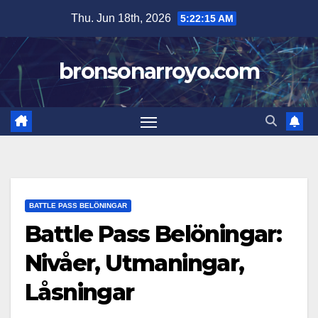
Skip
Thu. Jun 18th, 2026
5:22:16 AM
to
content
bronsonarroyo.com
BATTLE PASS BELÖNINGAR
Battle Pass Belöningar:
Nivåer, Utmaningar,
Låsningar