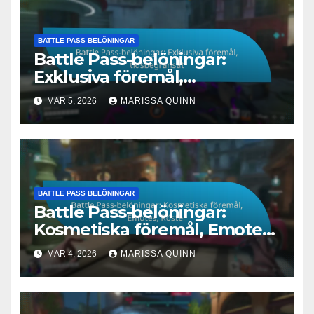
BATTLE PASS BELÖNINGAR
Battle Pass-belöningar:
Exklusiva föremål,
tidsbegränsat
MAR 5, 2026
MARISSA QUINN
BATTLE PASS BELÖNINGAR
Battle Pass-belöningar:
Kosmetiska föremål, Emotes,
Röster
MAR 4, 2026
MARISSA QUINN