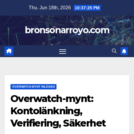
Skip
Thu. Jun 18th, 2026
10:37:26 PM
to
content
bronsonarroyo.com
ÖVERWATCH-MYNT INLÖSEN
Overwatch-mynt:
Kontolänkning,
Verifiering, Säkerhet