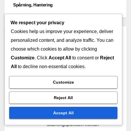
navigation
Spårning, Hantering
We respect your privacy
Cookies help us improve your experience, deliver
By
Marissa Quinn
personalized content, and analyze traffic. You can
En passionerad spelare och
choose which cookies to allow by clicking
Overwatch-entusiast, Marissa
Customize
. Click
Accept All
to consent or
Reject
dyker djupt ner i världen av
All
to decline non-essential cookies.
Overwatch 2, där hon delar
insikter om Battle Pass-
Customize
belöningar, Twitch Drops och det
Reject All
senaste inom inlösen av
Overwatch Coins. När hon inte
Accept All
spelar gillar hon att skriva om
skärningspunkten mellan