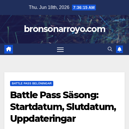
Skip
Thu. Jun 18th, 2026
7:36:16 AM
to
content
bronsonarroyo.com
BATTLE PASS BELÖNINGAR
Battle Pass Säsong:
Startdatum, Slutdatum,
Uppdateringar