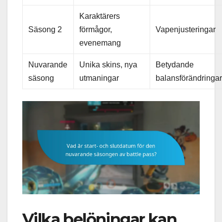
Karaktärers
Säsong 2
förmågor,
Vapenjusteringar
evenemang
Nuvarande
Unika skins, nya
Betydande
säsong
utmaningar
balansförändringa
Vilka belöningar kan