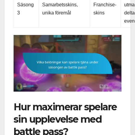
Säsong
Samarbetsskins,
Franchise-
utma
3
unika föremål
skins
delt
eve
Hur maximerar spelare
sin upplevelse med
battle pass?